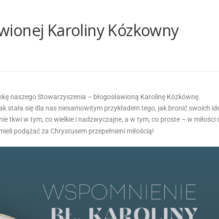
wionej Karoliny Kózkowny
onkę naszego Stowarzyszenia – błogosławioną Karolinę Kózkównę.
k stała się dla nas niesamowitym przykładem tego, jak bronić swoich id
e tkwi w tym, co wielkie i nadzwyczajne, a w tym, co proste – w miłości
umieli podążać za Chrystusem przepełnieni miłością!