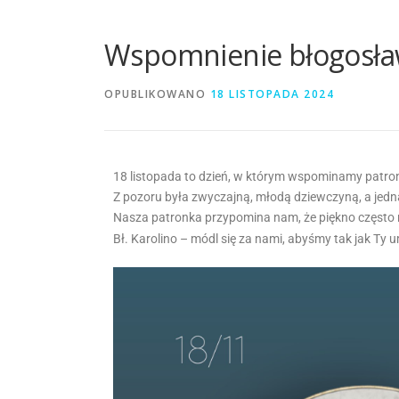
Wspomnienie błogosła
OPUBLIKOWANO
18 LISTOPADA 2024
18 listopada to dzień, w którym wspominamy patr
Z pozoru była zwyczajną, młodą dziewczyną, a jedna
Nasza patronka przypomina nam, że piękno często ni
Bł. Karolino – módl się za nami, abyśmy tak jak Ty 