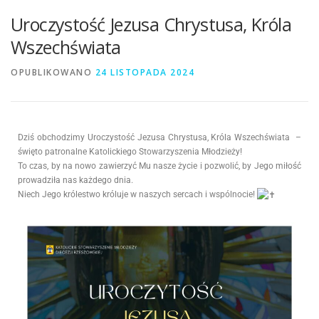
Uroczystość Jezusa Chrystusa, Króla
Wszechświata
OPUBLIKOWANO
24 LISTOPADA 2024
Dziś obchodzimy Uroczystość Jezusa Chrystusa, Króla Wszechświata
–
święto patronalne Katolickiego Stowarzyszenia Młodzieży!
To czas, by na nowo zawierzyć Mu nasze życie i pozwolić, by Jego miłość
prowadziła nas każdego dnia.
Niech Jego królestwo króluje w naszych sercach i wspólnocie!