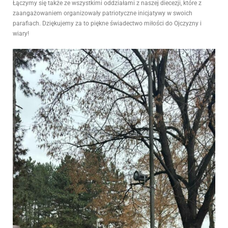
Łączymy się także ze wszystkimi oddziałami z naszej diecezji, które z
zaangażowaniem organizowały patriotyczne inicjatywy w swoich
parafiach. Dziękujemy za to piękne świadectwo miłości do Ojczyzny i
wiary!