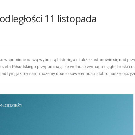
dległości 11 listopada
lko wspominać naszą wyboistą historię, ale także zastanowić się nad prz
ózefa Piłsudskiego przypominają, że wolność wymaga ciągłej troski i o
z nad tym, jak my sami możemy dbać o suwerenność i dobro naszej ojczyz