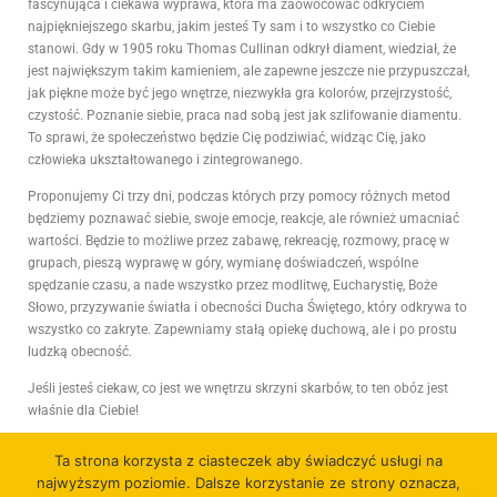
fascynująca i ciekawa wyprawa, która ma zaowocować odkryciem
najpiękniejszego skarbu, jakim jesteś Ty sam i to wszystko co Ciebie
stanowi. Gdy w 1905 roku Thomas Cullinan odkrył diament, wiedział, że
jest największym takim kamieniem, ale zapewne jeszcze nie przypuszczał,
jak piękne może być jego wnętrze, niezwykła gra kolorów, przejrzystość,
czystość. Poznanie siebie, praca nad sobą jest jak szlifowanie diamentu.
To sprawi, że społeczeństwo będzie Cię podziwiać, widząc Cię, jako
człowieka ukształtowanego i zintegrowanego.
Proponujemy Ci trzy dni, podczas których przy pomocy różnych metod
będziemy poznawać siebie, swoje emocje, reakcje, ale również umacniać
wartości. Będzie to możliwe przez zabawę, rekreację, rozmowy, pracę w
grupach, pieszą wyprawę w góry, wymianę doświadczeń, wspólne
spędzanie czasu, a nade wszystko przez modlitwę, Eucharystię, Boże
Słowo, przyzywanie światła i obecności Ducha Świętego, który odkrywa to
wszystko co zakryte. Zapewniamy stałą opiekę duchową, ale i po prostu
ludzką obecność.
Jeśli jesteś ciekaw, co jest we wnętrzu skrzyni skarbów, to ten obóz jest
właśnie dla Ciebie!
Ta strona korzysta z ciasteczek aby świadczyć usługi na
najwyższym poziomie. Dalsze korzystanie ze strony oznacza,