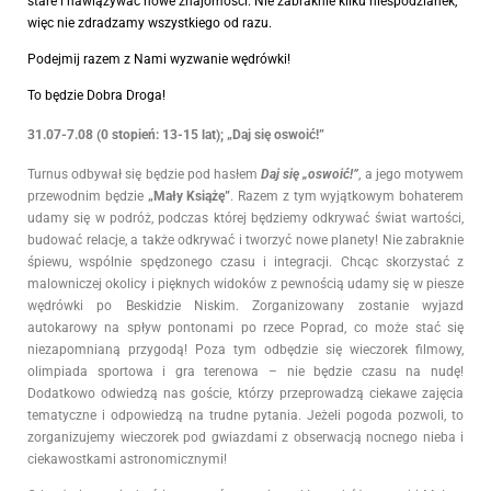
stare i nawiązywać nowe znajomości. Nie zabraknie kilku niespodzianek,
więc nie zdradzamy wszystkiego od razu.
Podejmij razem z Nami wyzwanie wędrówki!
To będzie Dobra Droga!
31.07-7.08 (0 stopień: 13-15 lat); „Daj się oswoić!”
Turnus odbywał się będzie pod hasłem
Daj się „oswoić!”
, a jego motywem
przewodnim będzie
„Mały Książę”
. Razem z tym wyjątkowym bohaterem
udamy się w podróż, podczas której będziemy odkrywać świat wartości,
budować relacje, a także odkrywać i tworzyć nowe planety! Nie zabraknie
śpiewu, wspólnie spędzonego czasu i integracji. Chcąc skorzystać z
malowniczej okolicy i pięknych widoków z pewnością udamy się w piesze
wędrówki po Beskidzie Niskim. Zorganizowany zostanie wyjazd
autokarowy na spływ pontonami po rzece Poprad, co może stać się
niezapomnianą przygodą! Poza tym odbędzie się wieczorek filmowy,
olimpiada sportowa i gra terenowa – nie będzie czasu na nudę!
Dodatkowo odwiedzą nas goście, którzy przeprowadzą ciekawe zajęcia
tematyczne i odpowiedzą na trudne pytania. Jeżeli pogoda pozwoli, to
zorganizujemy wieczorek pod gwiazdami z obserwacją nocnego nieba i
ciekawostkami astronomicznymi!