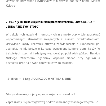
Odważ się przyjechać i wyruszyć w tę niezwykłą podróż z nami i Małym
Księciem
7-10.07 (+18: Rekolekcje z kursem przedmałżeńskim); „DWA SERCA –
JEDNA RZECZYWISTOŚĆ”
W trakcie tych trzech dni turnusowych nie może oczywiście zabraknąć
wspomnianych elementów związanych z Kursem przedmałżeńskim.
Oczywiście, każdy uczestnik otrzyma zaświadczenie o ukończeniu go.
Jednakże to nie będzie tylko czas wypełniony konferencjami księży. W
trakcie tych trzech dni zdążymy wędrować po pobliskich górkach Beskidu
Niskiego. Wieczorami będziemy wspólnie siadać przy ognisku a
pozostały czas na pewno spożytkujemy go owocnie.
12-15.08 (+18 lat); „PODRÓŻ DO WNĘTRZA SIEBIE”
Młody człowieku, stojący u progu wejścia w dorosłość!
Zapraszamy Cię na wyjątkową podróż w meandry własnego wnętrza. To