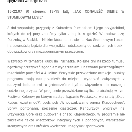
spędzaniu wolnego czasu.
15-22.07 (0 stopień: 13-15 lat); „JAK ODNALEŹĆ SIEBIE W
STUMILOWYM LESIE”
8 dni wspaniałej przygody z Kubusiem Puchatkiem i jego przyjaciółmi,
których do tej pory znaliśmy tylko z bajek. A gdzie? W malowniczej
Desznicy, w Beskidzie Niskim która stanie się dla Nas Stumilowym Lasem
i z pewnością będzie dla wszystkich odskocznią od codziennych trosk i
obowiązków oraz niezapomnianym przeżyciem.
Wszystko w tematyce Kubusia Puchatka. Kolejne dni naszego turnusu
będziemy przeżywać zgodnie z wydarzeniami i nazwami poszczególnych
rozdziałów powieści A.A. Milne. Wszystkie przewidziane atrakcje i punkty
programu mają nas przenieść do miejsc i wydarzeń związanych z
naszymi bohaterami, a jednocześnie być nawiązaniem do naszego
codziennego życia. W programie przewidziane są liczne atrakcje, w tym
Festiwal Kolorów, po którym nastąpi kąpanie Prosiaczka, warsztaty „Skąd
Kubuś wziął miód?”, podchody „W poszukiwaniu ogona Kłapouchego”,
Spływ pontonami, pieczenie ciasteczek Kangurzycy, wyprawy na
Grzywacką Górę oraz budowanie chatki Kłapouchego. W programie nie
zabraknie także wieczorków integracyjnych i pogodnych, warsztatów
kreatywnych oraz krótkich wycieczek i rozgrywek sportowych.