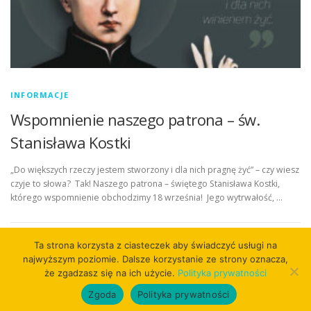
INFORMACJE
Wspomnienie naszego patrona – św.
Stanisława Kostki
„Do większych rzeczy jestem stworzony i dla nich pragnę żyć” – czy wiesz
czyje to słowa? Tak! Naszego patrona – świętego Stanisława Kostki,
którego wspomnienie obchodzimy 18 września! Jego wytrwałość, …
Ta strona korzysta z ciasteczek aby świadczyć usługi na
najwyższym poziomie. Dalsze korzystanie ze strony oznacza,
że zgadzasz się na ich użycie.
Polityka prywatności
Copyright © 2026
Zgoda
Polityka prywatności