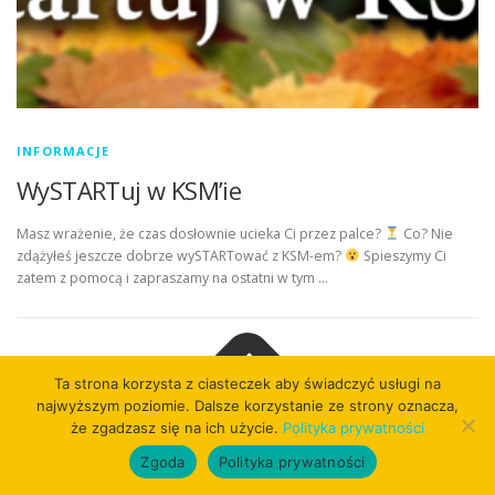
INFORMACJE
WySTARTuj w KSM’ie
Masz wrażenie, że czas dosłownie ucieka Ci przez palce?
Co? Nie
zdążyłeś jeszcze dobrze wySTARTować z KSM-em?
Spieszymy Ci
zatem z pomocą i zapraszamy na ostatni w tym …
Ta strona korzysta z ciasteczek aby świadczyć usługi na
najwyższym poziomie. Dalsze korzystanie ze strony oznacza,
Copyright © 2026
że zgadzasz się na ich użycie.
Polityka prywatności
Zgoda
Polityka prywatności