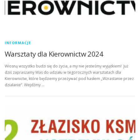
INFORMACJE
Warsztaty dla Kierownictw 2024
Wiosną wszystko budzi się do życia, a my nie jesteśmy wyjątkiem! Już
dziś zapraszamy Was do udziału w tegorocznych warsztatach dla
Kierownictw, które będziemy przeżywać pod hasłem „Wzrastanie przez
działanie”. Wejdźmy …