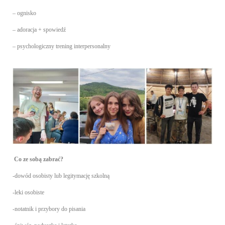
– ognisko
– adoracja + spowiedź
– psychologiczny trening interpersonalny
Co ze sobą zabrać?
-dowód osobisty lub legitymację szkolną
-leki osobiste
-notatnik i przybory do pisania