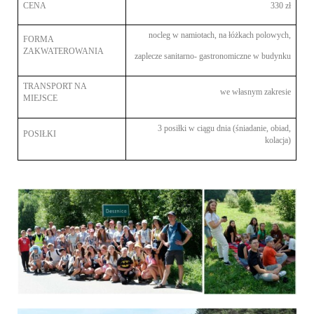
CENA
330 zł
nocleg w namiotach, na łóżkach polowych,
FORMA
ZAKWATEROWANIA
zaplecze sanitarno- gastronomiczne w budynku
TRANSPORT NA
we własnym zakresie
MIEJSCE
3 posiłki w ciągu dnia (śniadanie, obiad,
POSIŁKI
kolacja)