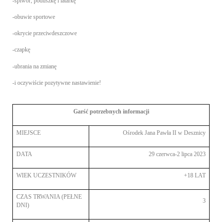
-śpiwór, poduszkę i latarkę
-obuwie sportowe
-okrycie przeciwdeszczowe
-czapkę
-ubrania na zmianę
-i oczywiście pozytywne nastawienie!
Garść potrzebnych informacji
MIEJSCE
Ośrodek Jana Pawła II w Desznicy
DATA
29 czerwca-2 lipca 2023
WIEK UCZESTNIKÓW
+18 LAT
CZAS TRWANIA (PEŁNE
3
DNI)