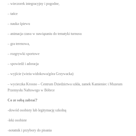
– wieczorek integracyjny i pogodne,
– tańce
– nauka śpiewu
– animacja czasu w nawiązaniu do tematyki turnusu
– gra terenowa,
– rozgrywki sportowe
– spowiedź i adoracja
– wyjście (wieża widokowa/góra Grzywacka)
– wycieczka Krosno – Centrum Dziedzictwa szkła, zamek Kamieniec i Muzeum
Przemysłu Naftowego w Bóbrce
Co ze sobą zabrać?
-dowód osobisty lub legitymację szkolną
-leki osobiste
-notatnik i przybory do pisania