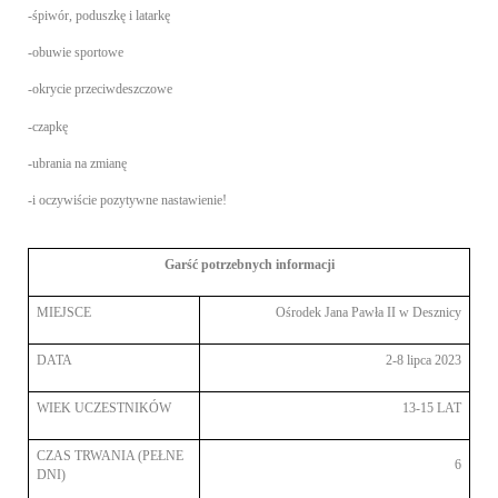
-śpiwór, poduszkę i latarkę
-obuwie sportowe
-okrycie przeciwdeszczowe
-czapkę
-ubrania na zmianę
-i oczywiście pozytywne nastawienie!
Garść potrzebnych informacji
MIEJSCE
Ośrodek Jana Pawła II w Desznicy
DATA
2-8 lipca 2023
WIEK UCZESTNIKÓW
13-15 LAT
CZAS TRWANIA (PEŁNE
6
DNI)