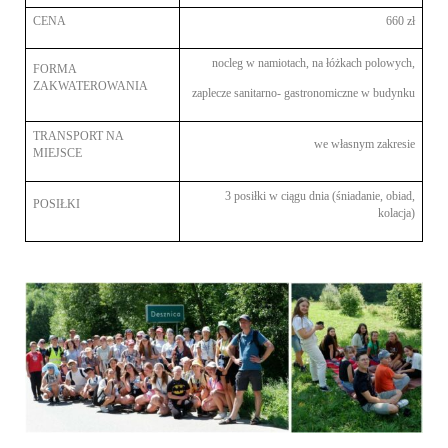
CENA
660 zł
nocleg w namiotach, na łóżkach polowych,
FORMA
ZAKWATEROWANIA
zaplecze sanitarno- gastronomiczne w budynku
TRANSPORT NA
we własnym zakresie
MIEJSCE
3 posiłki w ciągu dnia (śniadanie, obiad,
POSIŁKI
kolacja)