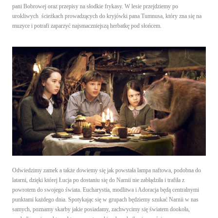
pani Bobrowej oraz przepisy na słodkie frykasy. W lesie przejdziemy po
urokliwych ścieżkach prowadzących do kryjówki pana Tumnusa, który zna się na
muzyce i potrafi zaparzyć najsmaczniejszą herbatkę pod słońcem.
Odwiedzimy zamek a także dowiemy się jak powstała lampa naftowa, podobna do
latarni, dzięki której Łucja po dostaniu się do Narnii nie zabłądziła i trafiła z
powrotem do swojego świata. Eucharystia, modlitwa i Adoracja będą centralnymi
punktami każdego dnia. Spotykając się w grupach będziemy szukać Narnii w nas
samych, poznamy skarby jakie posiadamy, zachwycimy się światem dookoła,