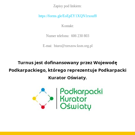
Zapisy pod linkiem:
https://forms.gle/EoEpEY1XQN1rxouf8
Kontakt:
Numer telefonu: 606 230 803
E-mai: biuro@rzeszow.ksm.org.pl
Turnus jest dofinansowany przez Wojewodę
Podkarpackiego, którego reprezentuje Podkarpacki
Kurator Oświaty.