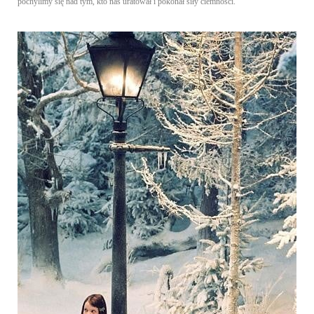
pochylimy się nad tym, kto nas uratował i pokonał siły ciemności.