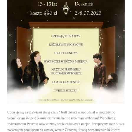
Co kryje się za drzwiami starej szafy? Jeśli chcesz wziąć udział w podróży po
tajemniczym świecie Narnii ten turnus będzie idealnym wyborem! Wspólnie z
rodzeństwem Pevense odwiedzimy wiele ciekawych miejsc. Przyjrzymy się z bliska
zwyczajom panującym na zamku, wraz z Zuzanną i Łucją poznamy tajniki kuchni