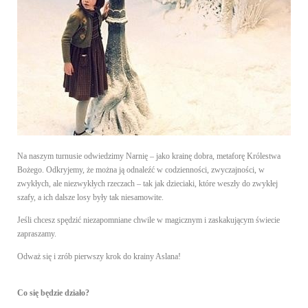
Na naszym turnusie odwiedzimy Narnię – jako krainę dobra, metaforę Królestwa
Bożego. Odkryjemy, że można ją odnaleźć w codzienności, zwyczajności, w
zwykłych, ale niezwykłych rzeczach – tak jak dzieciaki, które weszły do zwykłej
szafy, a ich dalsze losy były tak niesamowite.
Jeśli chcesz spędzić niezapomniane chwile w magicznym i zaskakującym świecie
zapraszamy.
Odważ się i zrób pierwszy krok do krainy Aslana!
Co się będzie działo?